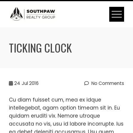
Skip
to
content
TICKING CLOCK
24
Jul 2016
No Comments
Cu diam fuisset cum, mea ex idque
intellegebat, agam option timeam sit in. Eu
quidam eruditi vix. Nemore utroque
accusata no vis, usu id labore incorrupte. Ius
ea debet deleniti accusamus. Usu quem