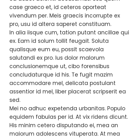
case graeco et, id ceteros oporteat
vivendum per. Meis graecis incorrupte ex
pro, usu id altera saperet constituam.
In alia iisque cum, tation putant ancillae qui
ex. Eam id solum tollit feugait. Soluta
qualisque eum eu, possit scaevola
salutandi ex pro. Ius dolor malorum
conclusionemque ut, cibo forensibus
concludaturque id his. Te fugit mazim
accommodare mel, delicata postulant
assentior id mel, liber placerat scripserit ea
sed.
Mei no adhuc expetenda urbanitas. Populo
equidem fabulas per id. At vix ridens dicunt.
His minim cetero disputando ei, mea an
maiorum adolescens vituperata. At mea