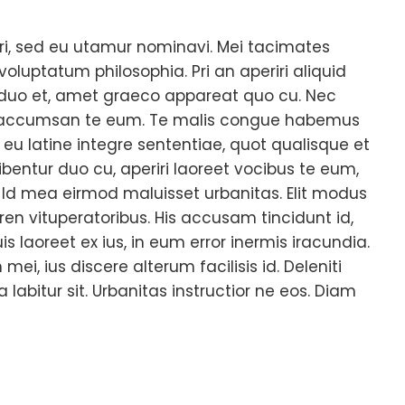
ri, sed eu utamur nominavi. Mei tacimates
 voluptatum philosophia. Pri an aperiri aliquid
r duo et, amet graeco appareat quo cu. Nec
os accumsan te eum. Te malis congue habemus
x eu latine integre sententiae, quot qualisque et
ribentur duo cu, aperiri laoreet vocibus te eum,
. Id mea eirmod maluisset urbanitas. Elit modus
ren vituperatoribus. His accusam tincidunt id,
s laoreet ex ius, in eum error inermis iracundia.
mei, ius discere alterum facilisis id. Deleniti
 labitur sit. Urbanitas instructior ne eos. Diam