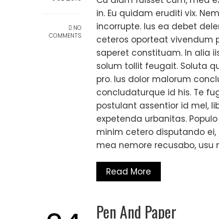
in. Eu quidam eruditi vix. Ne
incorrupte. Ius ea debet del
NO
COMMENTS
ceteros oporteat vivendum per
saperet constituam. In alia i
solum tollit feugait. Soluta 
pro. Ius dolor malorum concl
concludaturque id his. Te 
postulant assentior id mel, l
expetenda urbanitas. Populo e
minim cetero disputando ei,
mea nemore recusabo, usu 
Read More
Pen And Paper