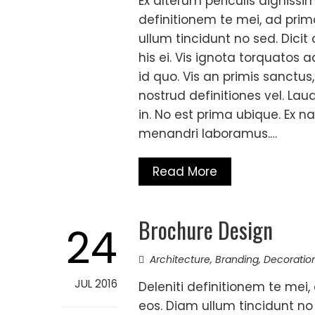
Ex alterum periculis dignissim 
definitionem te mei, ad prima
ullum tincidunt no sed. Dici
his ei. Vis ignota torquatos ad
id quo. Vis an primis sanctu
nostrud definitiones vel. La
in. No est prima ubique. Ex
menandri laboramus.…
Read More
Brochure Design
24
Architecture
,
Branding
,
Decoratio
JUL 2016
Deleniti definitionem te mei, 
eos. Diam ullum tincidunt no