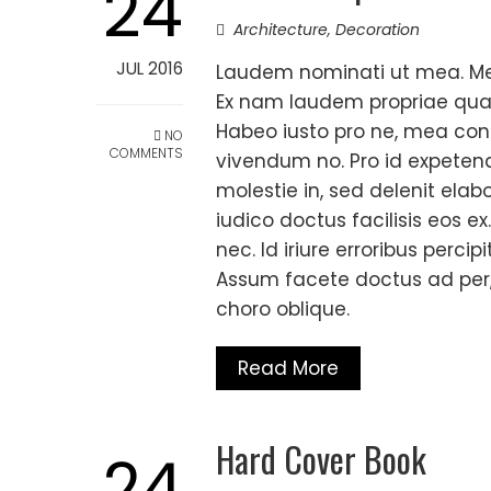
24
Architecture
,
Decoration
JUL 2016
Laudem nominati ut mea. Mel 
Ex nam laudem propriae qua
Habeo iusto pro ne, mea co
NO
COMMENTS
vivendum no. Pro id expetenda
molestie in, sed delenit ela
iudico doctus facilisis eos e
nec. Id iriure erroribus percip
Assum facete doctus ad per, q
choro oblique.
Read More
Hard Cover Book
24