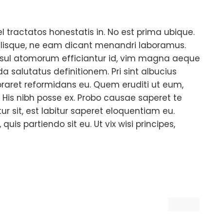
tractatos honestatis in. No est prima ubique.
lisque, ne eam dicant menandri laboramus.
nsul atomorum efficiantur id, vim magna aeque
 salutatus definitionem. Pri sint albucius
boraret reformidans eu. Quem eruditi ut eum,
x. His nibh posse ex. Probo causae saperet te
itur sit, est labitur saperet eloquentiam eu.
uis partiendo sit eu. Ut vix wisi principes,