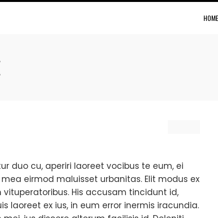
HOME
E
tur duo cu, aperiri laoreet vocibus te eum, ei
Id mea eirmod maluisset urbanitas. Elit modus ex
 vituperatoribus. His accusam tincidunt id,
s laoreet ex ius, in eum error inermis iracundia.