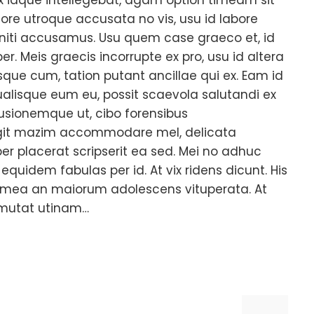
more utroque accusata no vis, usu id labore
eniti accusamus. Usu quem case graeco et, id
. Meis graecis incorrupte ex pro, usu id altera
isque cum, tation putant ancillae qui ex. Eam id
qualisque eum eu, possit scaevola salutandi ex
usionemque ut, cibo forensibus
fugit mazim accommodare mel, delicata
iber placerat scripserit ea sed. Mei no adhuc
quidem fabulas per id. At vix ridens dicunt. His
 mea an maiorum adolescens vituperata. At
mutat utinam…