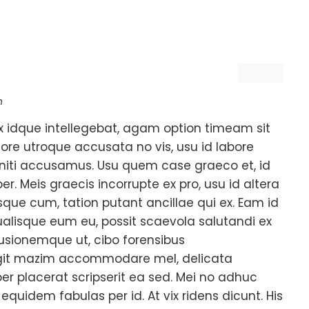
n
 idque intellegebat, agam option timeam sit
more utroque accusata no vis, usu id labore
eniti accusamus. Usu quem case graeco et, id
. Meis graecis incorrupte ex pro, usu id altera
isque cum, tation putant ancillae qui ex. Eam id
qualisque eum eu, possit scaevola salutandi ex
usionemque ut, cibo forensibus
fugit mazim accommodare mel, delicata
iber placerat scripserit ea sed. Mei no adhuc
quidem fabulas per id. At vix ridens dicunt. His