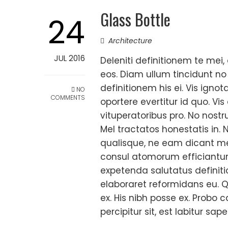
Glass Bottle
24
Architecture
JUL 2016
Deleniti definitionem te mei, 
eos. Diam ullum tincidunt no
definitionem his ei. Vis ignota
NO
COMMENTS
oportere evertitur id quo. V
vituperatoribus pro. No nost
Mel tractatos honestatis in.
qualisque, ne eam dicant m
consul atomorum efficiantur
expetenda salutatus definitio
elaboraret reformidans eu. Q
ex. His nibh posse ex. Probo c
percipitur sit, est labitur sa