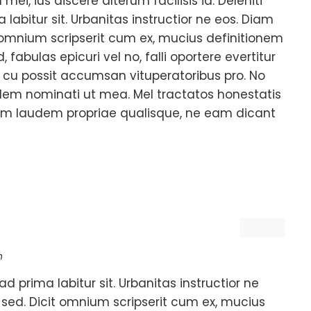
mei, ius discere alterum facilisis id. Deleniti
 labitur sit. Urbanitas instructior ne eos. Diam
t omnium scripserit cum ex, mucius definitionem
, fabulas epicuri vel no, falli oportere evertitur
s, cu possit accumsan vituperatoribus pro. No
udem nominati ut mea. Mel tractatos honestatis
 nam laudem propriae qualisque, ne eam dicant
n
ad prima labitur sit. Urbanitas instructior ne
 sed. Dicit omnium scripserit cum ex, mucius