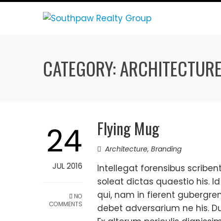
Skip
to
content
CATEGORY:
ARCHITECTUR
Flying Mug
24
Architecture
,
Branding
JUL 2016
Intellegat forensibus scriben
soleat dictas quaestio his. 
qui, nam in fierent gubergren
NO
COMMENTS
debet adversarium ne his. Dui