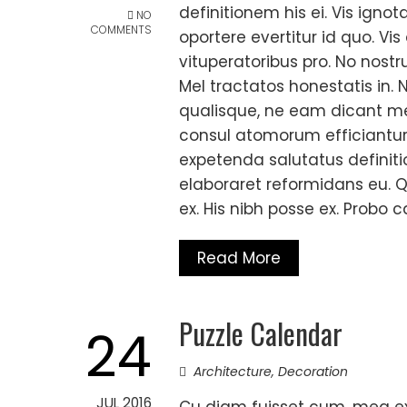
definitionem his ei. Vis ignota
NO
COMMENTS
oportere evertitur id quo. V
vituperatoribus pro. No nost
Mel tractatos honestatis in.
qualisque, ne eam dicant m
consul atomorum efficiantur
expetenda salutatus definitio
elaboraret reformidans eu. Q
ex. His nibh posse ex. Probo 
Read More
Puzzle Calendar
24
Architecture
,
Decoration
JUL 2016
Cu diam fuisset cum, mea ex