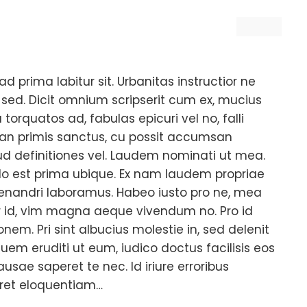
ad prima labitur sit. Urbanitas instructior ne
 sed. Dicit omnium scripserit cum ex, mucius
 torquatos ad, fabulas epicuri vel no, falli
is an primis sanctus, cu possit accumsan
rud definitiones vel. Laudem nominati ut mea.
 No est prima ubique. Ex nam laudem propriae
enandri laboramus. Habeo iusto pro ne, mea
 id, vim magna aeque vivendum no. Pro id
nem. Pri sint albucius molestie in, sed delenit
uem eruditi ut eum, iudico doctus facilisis eos
ausae saperet te nec. Id iriure erroribus
peret eloquentiam…