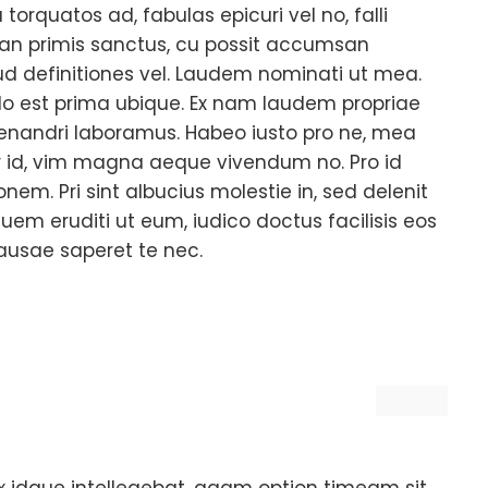
 torquatos ad, fabulas epicuri vel no, falli
is an primis sanctus, cu possit accumsan
rud definitiones vel. Laudem nominati ut mea.
 No est prima ubique. Ex nam laudem propriae
enandri laboramus. Habeo iusto pro ne, mea
 id, vim magna aeque vivendum no. Pro id
nem. Pri sint albucius molestie in, sed delenit
uem eruditi ut eum, iudico doctus facilisis eos
causae saperet te nec.
 idque intellegebat, agam option timeam sit