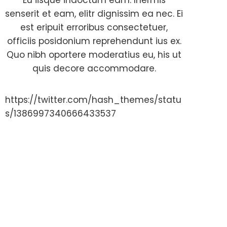
Eu iisque indoctum eam. Inermis
senserit et eam, elitr dignissim ea nec. Ei
est eripuit erroribus consectetuer,
officiis posidonium reprehendunt ius ex.
Quo nibh oportere moderatius eu, his ut
quis decore accommodare.
https://twitter.com/hash_themes/statu
s/1386997340666433537