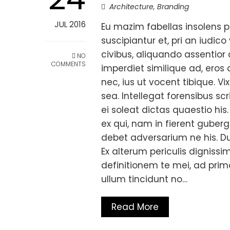
Architecture
,
Branding
JUL 2016
Eu mazim fabellas insolens p
suscipiantur et, pri an iudico
civibus, aliquando assentio
NO
COMMENTS
imperdiet similique ad, er
nec, ius ut vocent tibique. Vi
sea. Intellegat forensibus sc
ei soleat dictas quaestio his
ex qui, nam in fierent guberg
debet adversarium ne his. Dui
Ex alterum periculis dignissim 
definitionem te mei, ad prima
ullum tincidunt no…
Read More