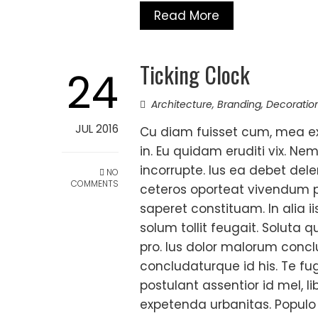
Read More
Ticking Clock
24
Architecture
,
Branding
,
Decoratio
JUL 2016
Cu diam fuisset cum, mea ex
in. Eu quidam eruditi vix. Ne
incorrupte. Ius ea debet del
NO
COMMENTS
ceteros oporteat vivendum per
saperet constituam. In alia i
solum tollit feugait. Soluta 
pro. Ius dolor malorum concl
concludaturque id his. Te 
postulant assentior id mel, l
expetenda urbanitas. Populo e